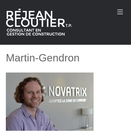
M
e
n
u
Martin-Gendron